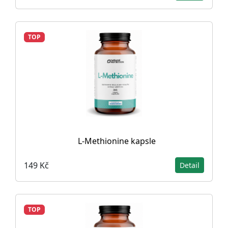
TOP
L-Methionine kapsle
149 Kč
Detail
TOP