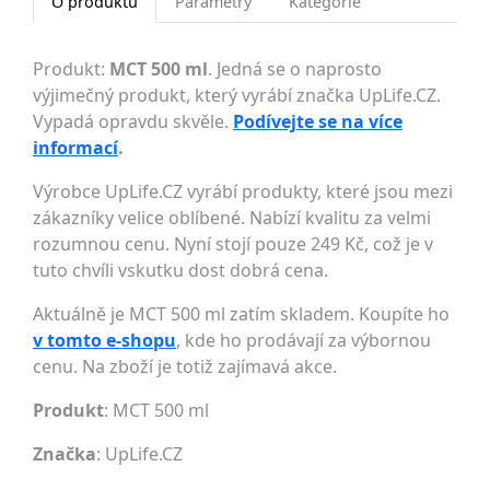
O produktu
Parametry
Kategorie
Produkt:
MCT 500 ml
. Jedná se o naprosto
výjimečný produkt, který vyrábí značka UpLife.CZ.
Vypadá opravdu skvěle.
Podívejte se na více
informací
.
Výrobce UpLife.CZ vyrábí produkty, které jsou mezi
zákazníky velice oblíbené. Nabízí kvalitu za velmi
rozumnou cenu. Nyní stojí pouze 249 Kč, což je v
tuto chvíli vskutku dost dobrá cena.
Aktuálně je MCT 500 ml zatím skladem. Koupíte ho
v tomto e-shopu
, kde ho prodávají za výbornou
cenu. Na zboží je totiž zajímavá akce.
Produkt
: MCT 500 ml
Značka
:
UpLife.CZ